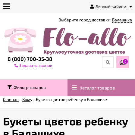
Личный кабинет
Выберите город доставки:
Балашиха
О
магазине
Доставка
8 (800) 700-35-38
0
Заказать звонок
Оплата
Фильтр товаров
Каталог товаров
Контакты
Главная
-
Кому
-
Букеты цветов ребенку в Балашихе
Возврат
товара
Букеты цветов ребенку
в Балашихе
Гарантии