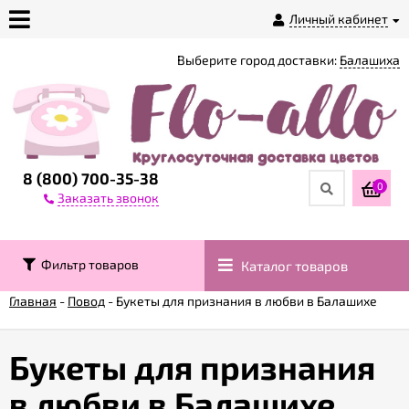
Личный кабинет
Выберите город доставки:
Балашиха
О
магазине
Доставка
8 (800) 700-35-38
0
Заказать звонок
Оплата
Фильтр товаров
Каталог товаров
Контакты
Главная
-
Повод
-
Букеты для признания в любви в Балашихе
Возврат
товара
Букеты для признания
в любви в Балашихе
Гарантии