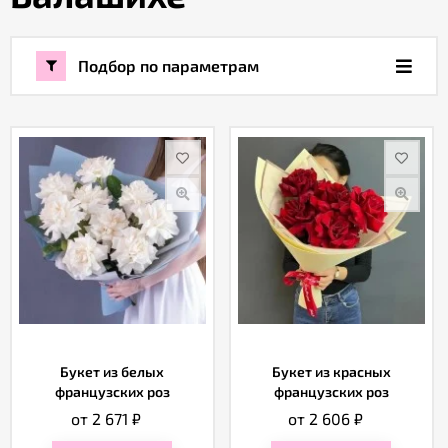
Акции
Подбор по параметрам
Как
оформить
заказ
Вопрос-
ответ
Публичная
оферта
Букет из белых
Букет из красных
Политика
французских роз
французских роз
конфиденциальности
от 2 671
₽
от 2 606
₽