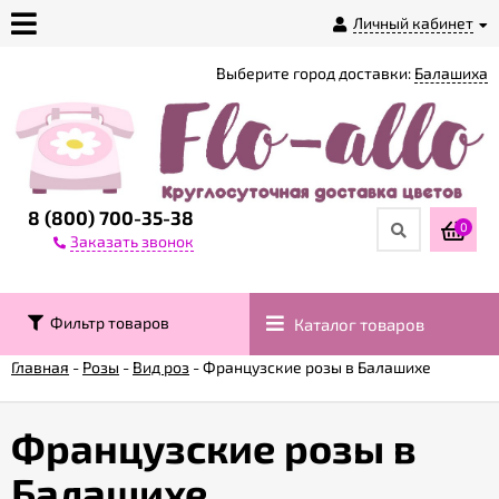
Личный кабинет
Выберите город доставки:
Балашиха
О
магазине
Доставка
8 (800) 700-35-38
0
Заказать звонок
Оплата
Фильтр товаров
Каталог товаров
Контакты
Главная
-
Розы
-
Вид роз
-
Французские розы в Балашихе
Возврат
товара
Французские розы в
Балашихе
Гарантии