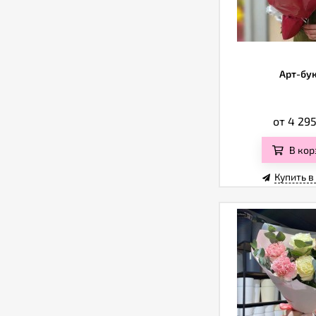
Арт-бу
от 4 29
В кор
Купить в