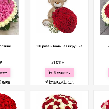
корзине
101 роза и большая игрушка
₽
31 011
₽
зину
В корзину
 1 клик
Купить в 1 клик