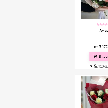
Аму
от 3 17
В кор
Купить в