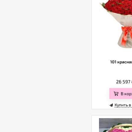
101 красна
26 597
В кор
Купить в