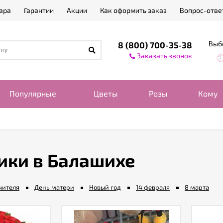
ара
Гарантии
Акции
Как оформить заказ
Вопрос-отве
Выб
8 (800) 700-35-38
Заказать звонок
Популярные
Цветы
Розы
Кому
ики в Балашихе
чителя
День матери
Новый год
14 февраля
8 марта