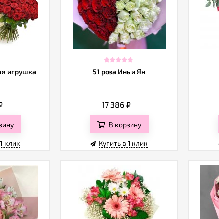
шая игрушка
51 роза Инь и Ян
₽
17 386
₽
зину
В корзину
 1 клик
Купить в 1 клик