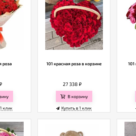
я роза
101 красная роза в корзине
101
₽
27 338
₽
зину
В корзину
 1 клик
Купить в 1 клик