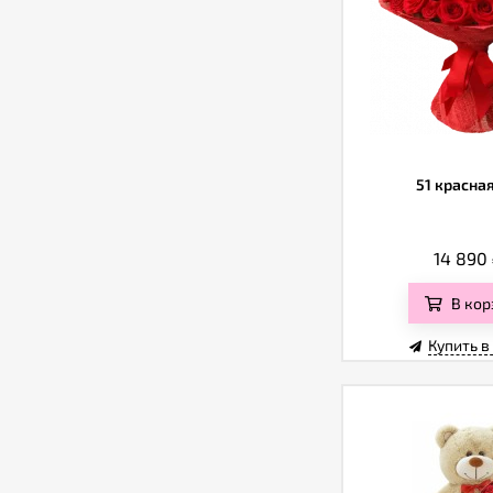
51 красна
14 890
В кор
Купить в