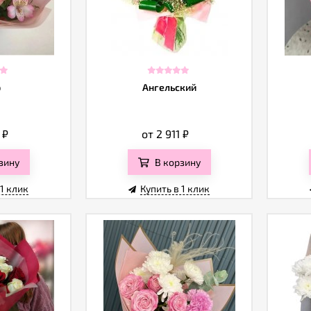
р
Ангельский
2
₽
от 2 911
₽
зину
В корзину
 1 клик
Купить в 1 клик