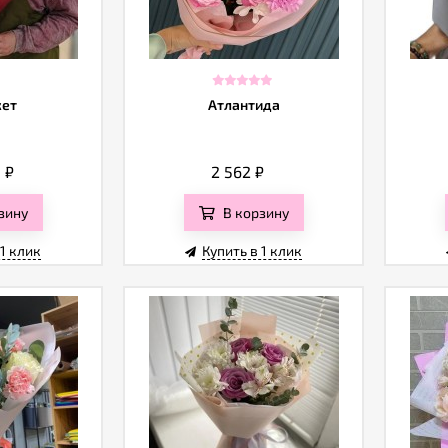
кет
Атлантида
5
₽
2 562
₽
зину
В корзину
 1 клик
Купить в 1 клик