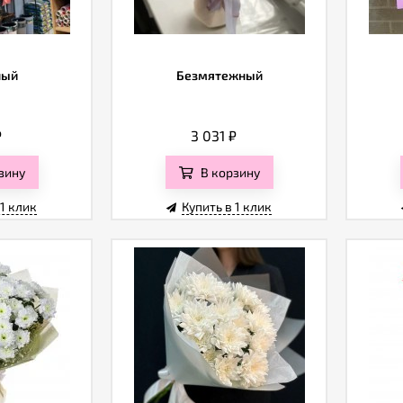
ный
Безмятежный
₽
3 031
₽
зину
В корзину
 1 клик
Купить в 1 клик