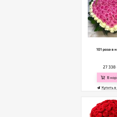
101 роза в 
27 338
В кор
Купить в