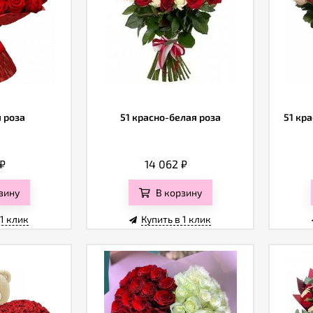
я роза
51 красно-белая роза
51 кр
₽
14 062
₽
зину
В корзину
 1 клик
Купить в 1 клик