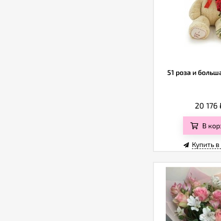
51 роза и боль
20 176
В кор
Купить в