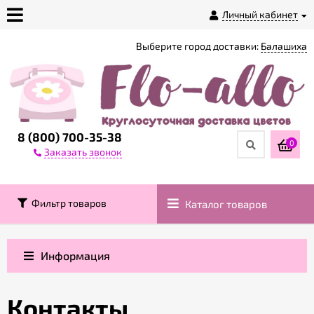
Личный кабинет
Выберите город доставки:
Балашиха
О
магазине
Доставка
8 (800) 700-35-38
0
Заказать звонок
Оплата
Фильтр товаров
Каталог товаров
Контакты
Возврат
Информация
товара
Контакты
Гарантии