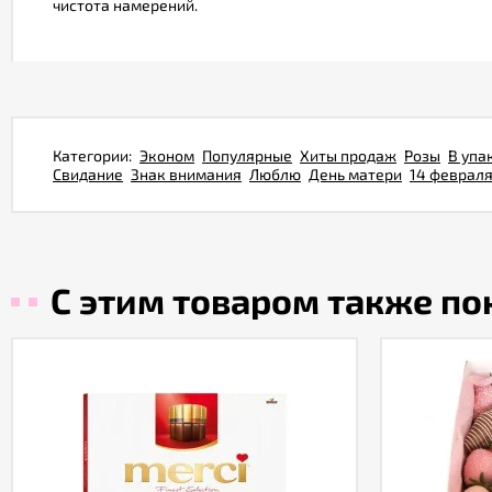
чистота намерений.
Категории:
Эконом
Популярные
Хиты продаж
Розы
В упа
Свидание
Знак внимания
Люблю
День матери
14 феврал
С этим товаром также п