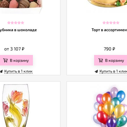
убника в шоколаде
Торт в ассортимен
от 3 107
₽
790
₽
В корзину
В корзину
Купить в 1 клик
Купить в 1 кли