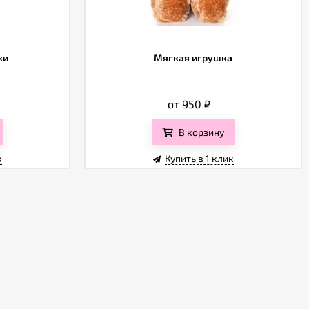
ки
Мягкая игрушка
от 950
₽
В корзину
к
Купить в 1 клик