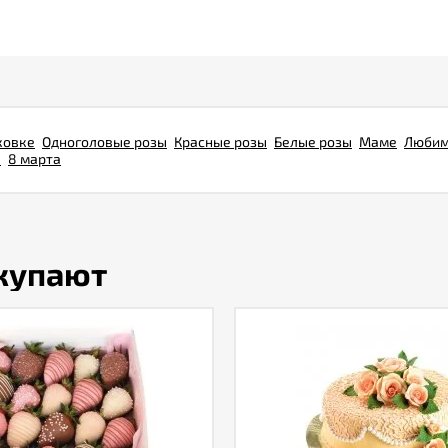
ковке
Одноголовые розы
Красные розы
Белые розы
Маме
Люби
я
8 марта
окупают