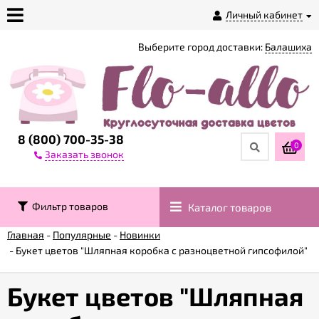
Личный кабинет
Выберите город доставки:
Балашиха
О
магазине
Доставка
8 (800) 700-35-38
0
Заказать звонок
Оплата
Фильтр товаров
Каталог товаров
Контакты
Главная
-
Популярные
-
Новинки
-
Букет цветов "Шляпная коробка с разноцветной гипсофилой"
Возврат
товара
Букет цветов "Шляпная
Гарантии