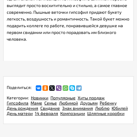
выглядит просто восхитительно и стильно, а самое главное
современно. Пышные веточки гипсофил придают букету
легкость, воздушность и романтичность. Такой букет можно
подарить коллеге по работе, понравившейся девушке на
первом свидании или просто порадовать им близкого
человека.
Поделиться:
Категории:
Новинки
Популярные
Хиты продаж
Гипсофила
Маме
Семье
Любимой
Друзьям
Ребенку
День рождения
Свидание
Знак внимания
Люблю
Юбилей
День матери
14 февраля
Композиции
Шляпные коробки